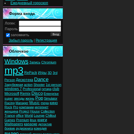
Ежедневный гороскоп
Форма входа
Логин:
Пароль:
запомнить
Забыл пароль
|
Регистрация
Облочкоо
Windows
Запись
Chromium
mp3
RePack
Игры
3D
3rd
Dance
Дискотека
Person
Зарубежная
action
Shooter
1st person
windows 7
club
Professional
гитара
Disco
Microsoft
Remix
Enterprise
Pop
super
звезды
жизнь
Simulator
Music
кино
Racing
Manager
mega
Rock
Pro
компании
интернет
женщина
Project
House
Collection
Trance
office
World
Lounge
Chillout
книги
Games
Premium
linux
Wallpapers
караоке
детектив
боевик
аудиокнига
комедия
видео