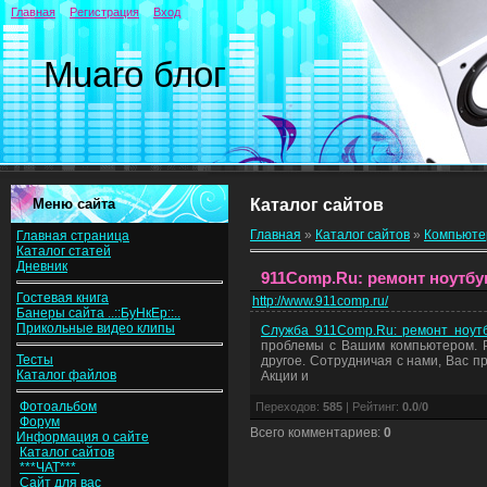
Главная
Регистрация
Вход
Muaro блог
Меню сайта
Каталог сайтов
Главная
»
Каталог сайтов
»
Компьют
Главная страница
Каталог статей
Дневник
911Comp.Ru: ремонт ноутбу
Гостевая книга
http://www.911comp.ru/
Банеры сайта ..::БуНкЕр::..
Прикольные видео клипы
Служба 911Comp.Ru: ремонт ноутбу
проблемы с Вашим компьютером. Р
Тесты
другое. Сотрудничая с нами, Вас 
Каталог файлов
Акции и
Фотоальбом
Переходов
:
585
|
Рейтинг
:
0.0
/
0
Форум
Всего комментариев
:
0
Информация о сайте
Каталог сайтов
***ЧАТ***
Сайт для вас