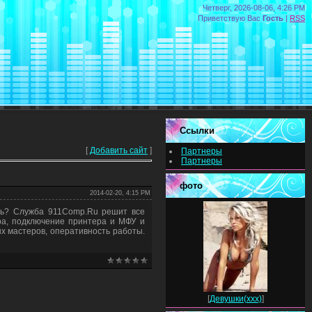
Четверг, 2026-08-06, 4:26 PM
Приветствую Вас
Гость
|
RSS
Ссылки
[
Добавить сайт
]
Партнеры
Партнеры
фото
2014-02-20, 4:15 PM
ть? Служба 911Comp.Ru решит все
ра, подключение принтера и МФУ и
х мастеров, оперативность работы.
[
Девушки(xxx)
]