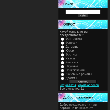
Поиск
ОПРОС
Кауой жанр книг вы
предпочитаете?
Фонтастика
Фэнтези
Детектив
Юмор
Эротика
Ужасы
Классика
Научные
Приключения
Любовные романы
Драммы
Результаты
|
Архив опросов
Всего ответов:
11
Добро пожаловать
Добро пожаловать на наш
портал На нашем сайте