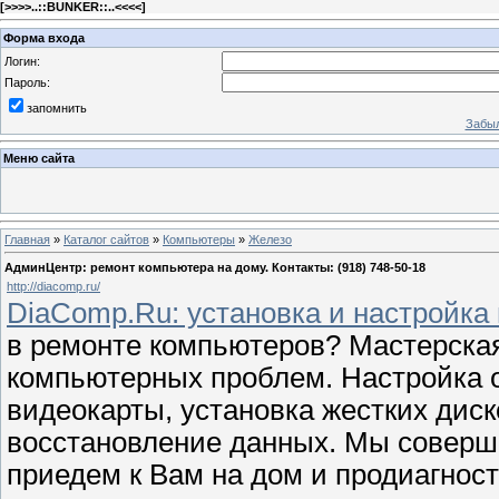
[
>>>>..::BUNKER::..<<<<
]
Форма входа
Логин:
Пароль:
запомнить
Забыл
Меню сайта
Главная
»
Каталог сайтов
»
Компьютеры
»
Железо
АдминЦентр: ремонт компьютера на дому. Контакты: (918) 748-50-18
http://diacomp.ru/
DiaComp.Ru: установка и настройка
в ремонте компьютеров? Мастерска
компьютерных проблем. Настройка 
видeокарты, установка жeстких диск
восстановлeниe данных. Мы соверш
приедем к Вам на дом и продиагност