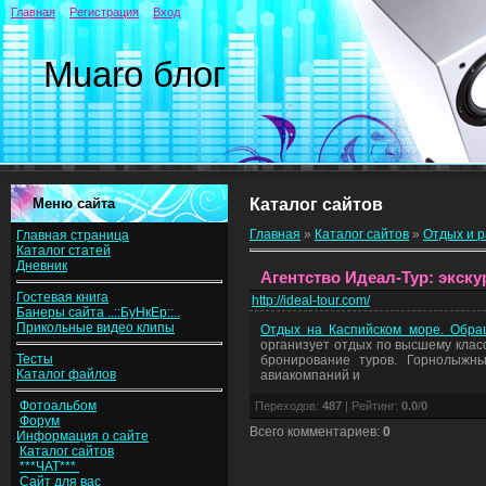
Главная
Регистрация
Вход
Muaro блог
Меню сайта
Каталог сайтов
Главная
»
Каталог сайтов
»
Отдых и 
Главная страница
Каталог статей
Дневник
Агентство Идеал-Тур: экск
Гостевая книга
http://ideal-tour.com/
Банеры сайта ..::БуНкЕр::..
Прикольные видео клипы
Отдых на Каспийском море. Обра
организует отдых по высшему класс
Тесты
бронирование туров. Горнолыжны
Каталог файлов
авиакомпаний и
Фотоальбом
Переходов
:
487
|
Рейтинг
:
0.0
/
0
Форум
Всего комментариев
:
0
Информация о сайте
Каталог сайтов
***ЧАТ***
Сайт для вас