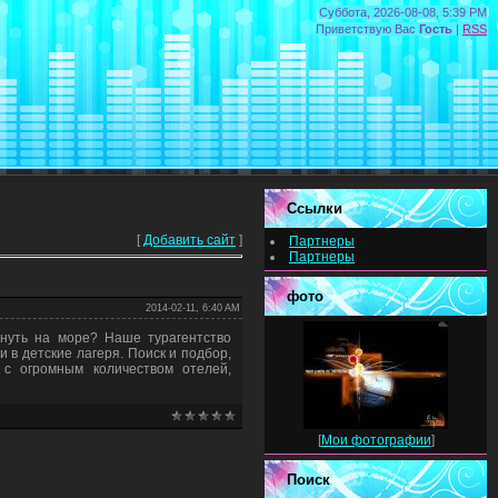
Суббота, 2026-08-08, 5:39 PM
Приветствую Вас
Гость
|
RSS
Ссылки
[
Добавить сайт
]
Партнеры
Партнеры
фото
2014-02-11, 6:40 AM
хнуть на море? Наше турагентство
 в детские лагеря. Поиск и подбор,
 с огромным количеством отелей,
[
Мои фотографии
]
Поиск