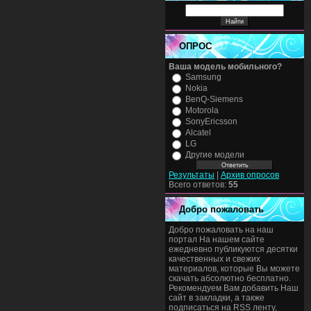
ОПРОС
Ваша модель мобильного?
Samsung
Nokia
BenQ-Siemens
Motorola
SonyEricsson
Alcatel
LG
Другие модели
Результаты
|
Архив опросов
Всего ответов:
55
Добро пожаловать
Добро пожаловать на наш
портал На нашем сайте
ежедневно публикуются десятки
качественных и свежих
материалов, которые Вы можете
скачать абсолютно бесплатно.
Рекомендуем Вам добавить Наш
сайт в закладки, а также
подписаться на RSS ленту,