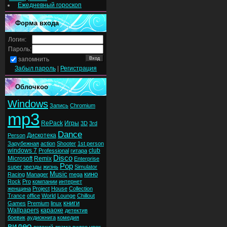
Ежедневный гороскоп
Форма входа
Логин:
Пароль:
запомнить
Забыл пароль
|
Регистрация
Облочкоо
Windows
Запись
Chromium
mp3
RePack
Игры
3D
3rd
Dance
Дискотека
Person
Зарубежная
action
Shooter
1st person
windows 7
club
Professional
гитара
Disco
Microsoft
Remix
Enterprise
Pop
super
звезды
жизнь
Simulator
Music
кино
Racing
Manager
mega
Rock
Pro
компании
интернет
женщина
Project
House
Collection
Trance
office
World
Lounge
Chillout
книги
Games
Premium
linux
Wallpapers
караоке
детектив
боевик
аудиокнига
комедия
видео