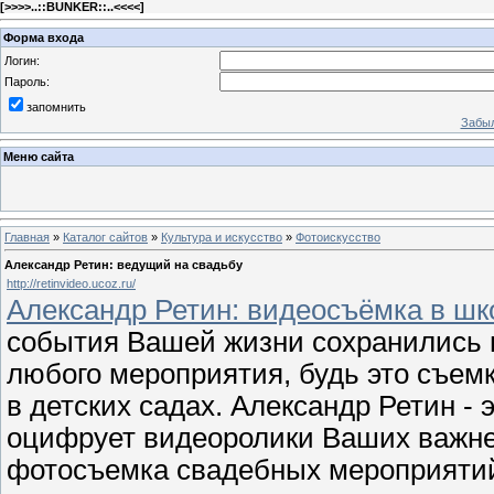
[
>>>>..::BUNKER::..<<<<
]
Форма входа
Логин:
Пароль:
запомнить
Забыл
Меню сайта
Главная
»
Каталог сайтов
»
Культура и искусство
»
Фотоискусство
Александр Ретин: ведущий на свадьбу
http://retinvideo.ucoz.ru/
Александр Ретин: видеосъёмка в шк
события Вашей жизни сохранились
любого мероприятия, будь это съем
в детских садах. Александр Ретин - 
оцифрует видеоролики Ваших важн
фотосъемка свадебных мероприяти