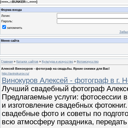
[
>>>>..::BUNKER::..<<<<
]
Форма входа
Логин:
Пароль:
запомнить
Забыл
Меню сайта
Главная
»
Каталог сайтов
»
Культура и искусство
»
Фотоискусство
Алексей Винокуров - фотограф на свадьбы. Яркие снимки для Вас!
http://avinokurov.ru/
Винокуров Алексей - фотограф в г. 
Лучший свадебный фотограф Алексей
Предлагаемые услуги: фотосессии в 
и изготовление свадебных фотокниг
свадебные фото и советы по подгото
всю атмосферу праздника, передать 