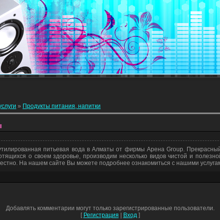
услуги
»
Продукты питания, напитки
ы
утилированная питьевая вода в Алматы от фирмы Арена Group. Прекрасный
отящихся о своем здоровье, производим несколько видов чистой и полезн
честно. На нашем сайте Вы можете подробнее ознакомиться с нашими услугам
Добавлять комментарии могут только зарегистрированные пользователи.
[
Регистрация
|
Вход
]