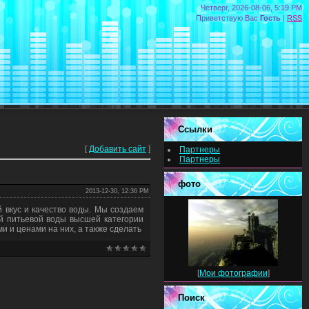
Четверг, 2026-08-06, 5:19 PM
Приветствую Вас
Гость
|
RSS
Ссылки
[
Добавить сайт
]
Партнеры
Партнеры
фото
2013-12-30, 12:36 PM
 вкус и качество воды. Мы создаем
ой питьевой воды высшей категории
и и ценами на них, а также сделать
[
Мои фотографии
]
Поиск