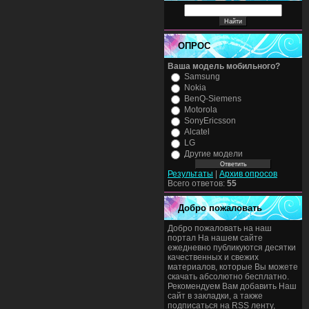
ОПРОС
Ваша модель мобильного?
Samsung
Nokia
BenQ-Siemens
Motorola
SonyEricsson
Alcatel
LG
Другие модели
Результаты
|
Архив опросов
Всего ответов:
55
Добро пожаловать
Добро пожаловать на наш
портал На нашем сайте
ежедневно публикуются десятки
качественных и свежих
материалов, которые Вы можете
скачать абсолютно бесплатно.
Рекомендуем Вам добавить Наш
сайт в закладки, а также
подписаться на RSS ленту,