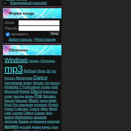
Ежедневный гороскоп
Форма входа
Логин:
Пароль:
запомнить
Забыл пароль
|
Регистрация
Облочкоо
Windows
Запись
Chromium
mp3
RePack
Игры
3D
3rd
Dance
Дискотека
Person
Зарубежная
action
Shooter
1st person
windows 7
club
Professional
гитара
Disco
Microsoft
Remix
Enterprise
Pop
super
звезды
жизнь
Simulator
Music
кино
Racing
Manager
mega
Rock
Pro
компании
интернет
Project
House
Collection
Trance
office
World
Latin
Lounge
Chillout
Games
linux
книги
Wallpapers
караоке
детектив
боевик
аудиокнига
комедия
видео
детский
драма
видео урок