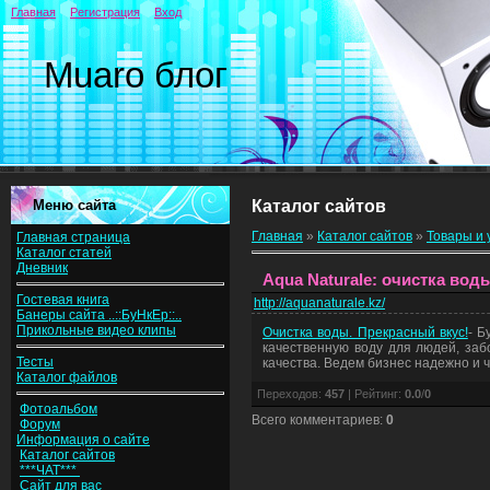
Главная
Регистрация
Вход
Muaro блог
Меню сайта
Каталог сайтов
Главная
»
Каталог сайтов
»
Товары и 
Главная страница
Каталог статей
Дневник
Aqua Naturale: очистка вод
Гостевая книга
http://aquanaturale.kz/
Банеры сайта ..::БуНкЕр::..
Прикольные видео клипы
Очистка воды. Прекрасный вкус!
- Б
качественную воду для людей, заб
Тесты
качества. Ведем бизнес надежно и 
Каталог файлов
Переходов
:
457
|
Рейтинг
:
0.0
/
0
Фотоальбом
Всего комментариев
:
0
Форум
Информация о сайте
Каталог сайтов
***ЧАТ***
Сайт для вас