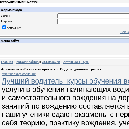
[
>>>>..::BUNKER::..<<<<
]
Форма входа
Логин:
Пароль:
запомнить
Забыл
Меню сайта
Главная
»
Каталог сайтов
»
Автомобили
»
Автошколы, Вузы
Автошкола на Рязанском проспекте. Индивидуальный график
http://luchshiy-voditel.ru/
Лучший водитель: курсы обучения 
услуги в обучении начинающих вод
и самостоятельного вождения на дор
занятий по вождению составляется 
наши ученики сдают экзамены с пер
себя теорию, практику вождения, у