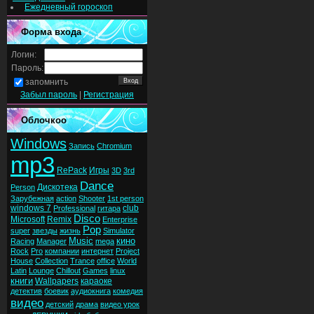
Ежедневный гороскоп
Форма входа
Логин:
Пароль:
запомнить
Забыл пароль
|
Регистрация
Облочкоо
Windows
Запись
Chromium
mp3
RePack
Игры
3D
3rd
Dance
Дискотека
Person
Зарубежная
action
Shooter
1st person
windows 7
club
Professional
гитара
Disco
Microsoft
Remix
Enterprise
Pop
super
звезды
жизнь
Simulator
Music
кино
Racing
Manager
mega
Rock
Pro
компании
интернет
Project
House
Collection
Trance
office
World
Latin
Lounge
Chillout
Games
linux
книги
Wallpapers
караоке
детектив
боевик
аудиокнига
комедия
видео
детский
драма
видео урок