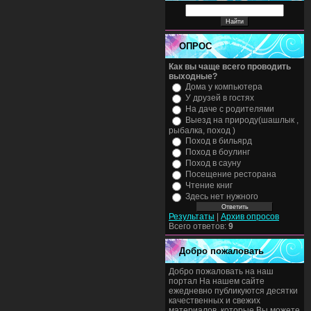
ОПРОС
Как вы чаще всего проводить
выходные?
Дома у компьютера
У друзей в гостях
На даче с родителями
Выезд на природу(шашлык ,
рыбалка, поход )
Поход в бильярд
Поход в боулинг
Поход в сауну
Посещение ресторана
Чтение книг
Здесь нет нужного
Результаты
|
Архив опросов
Всего ответов:
9
Добро пожаловать
Добро пожаловать на наш
портал На нашем сайте
ежедневно публикуются десятки
качественных и свежих
материалов, которые Вы можете