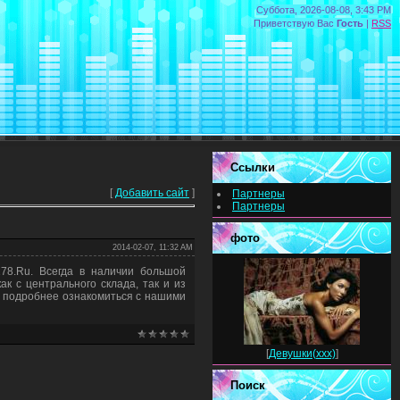
Суббота, 2026-08-08, 3:43 PM
Приветствую Вас
Гость
|
RSS
Ссылки
[
Добавить сайт
]
Партнеры
Партнеры
фото
2014-02-07, 11:32 AM
278.Ru. Всегда в наличии большой
ак с центрального склада, так и из
е подробнее ознакомиться с нашими
[
Девушки(xxx)
]
Поиск