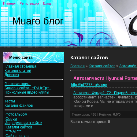
Главная
Регистрация
Вход
Muaro блог
Меню сайта
Каталог сайтов
Главная
»
Каталог сайтов
»
Автомоби
Главная страница
Каталог статей
Дневник
Автозапчасти Hyundai Porte
Гостевая книга
http://hd7278.ru/shop/
Банеры сайта ..::БуНкЕр::..
Прикольные видео клипы
Запчасти Хундай 72. Подробности
ассортимент запчастей. Фильтра, к
Тесты
Южной Кореи. Мы не отправляем то
Каталог файлов
товарами и
Фотоальбом
Переходов
:
468
|
Рейтинг
:
0.0
/
0
Форум
Всего комментариев
:
0
Информация о сайте
Каталог сайтов
***ЧАТ***
Сайт для вас