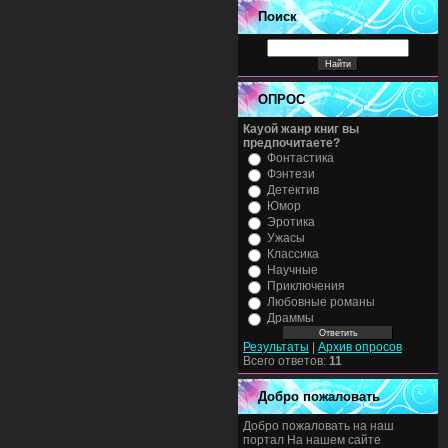
Поиск
ОПРОС
Кауой жанр книг вы
предпочитаете?
Фонтастика
Фэнтези
Детектив
Юмор
Эротика
Ужасы
Классика
Научные
Приключения
Любовные романы
Драммы
Результаты
|
Архив опросов
Всего ответов:
11
Добро пожаловать
Добро пожаловать на наш
портал На нашем сайте