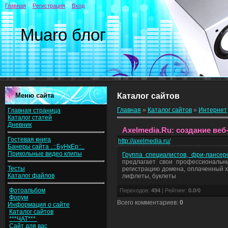
Главная
Регистрация
Вход
Muaro блог
Меню сайта
Каталог сайтов
Главная
»
Каталог сайтов
»
Интернет
Главная страница
Каталог статей
Дневник
Axelmedia.Ru: создание веб
Гостевая книга
http://axelmedia.ru/
Банеры сайта ..::БуНкЕр::..
Прикольные видео клипы
Группа специалистов, фри-лансеро
предлагает свои профессиональны
Тесты
регистрацию домена, оплаченный хо
Каталог файлов
лифлеты, буклеты
Фотоальбом
Переходов
:
494
|
Рейтинг
:
0.0
/
0
Форум
Всего комментариев
:
0
Информация о сайте
Каталог сайтов
***ЧАТ***
Сайт для вас