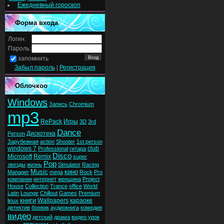
Ежедневный гороскоп
Форма входа
Логин:
Пароль:
запомнить
Забыл пароль
|
Регистрация
Облочкоо
Windows
Запись
Chromium
mp3
RePack
Игры
3D
3rd
Dance
Дискотека
Person
Зарубежная
action
Shooter
1st person
windows 7
club
Professional
гитара
Disco
Microsoft
Remix
super
Pop
звезды
жизнь
Simulator
Racing
Music
кино
Manager
mega
Rock
Pro
компании
интернет
женщина
Project
House
Collection
Trance
office
World
Latin
Lounge
Chillout
Games
Premium
книги
Wallpapers
караоке
linux
детектив
боевик
аудиокнига
комедия
видео
детский
драма
видео урок