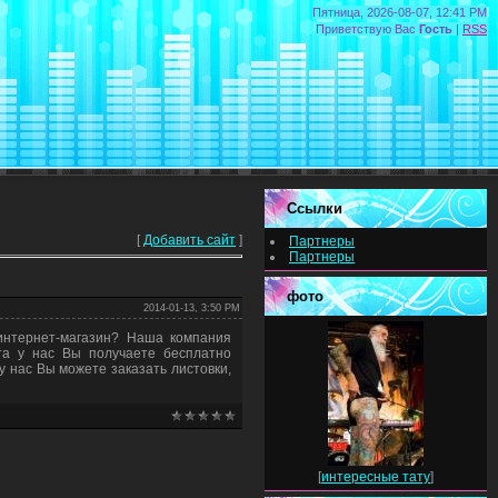
Пятница, 2026-08-07, 12:41 PM
Приветствую Вас
Гость
|
RSS
Ссылки
[
Добавить сайт
]
Партнеры
Партнеры
фото
2014-01-13, 3:50 PM
интернет-магазин? Наша компания
йта у нас Вы получаете бесплатно
у нас Вы можете заказать листовки,
[
интересные тату
]