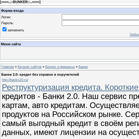
[
>>>>..::BUNKER::..<<<<
]
Форма входа
Логин:
Пароль:
запомнить
Забыл
Меню сайта
Главная
»
Каталог сайтов
»
Бизнес и финансы
»
Банки
Банки 2.0: кредит без справок и поручителей
http://banks20.ru/
Реструктуризация кредита. Короткие
кредитов - Банки 2.0. Наш сервис 
картам, авто кредитам. Осуществля
продуктов на Российском рынке. Се
самый выгодный кредит в своём рег
данных, имеют лицензии на осущес