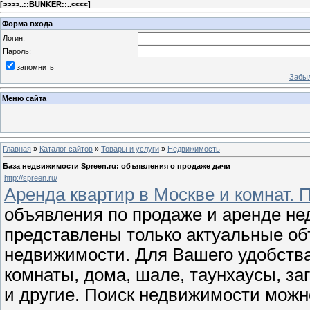
[
>>>>..::BUNKER::..<<<<
]
Форма входа
Логин:
Пароль:
запомнить
Забыл
Меню сайта
Главная
»
Каталог сайтов
»
Товары и услуги
»
Недвижимость
База недвижимости Spreen.ru: объявления о продаже дачи
http://spreen.ru/
Аренда квартир в Москве и комнат. 
объявления по продаже и аренде не
представлены только актуальные об
недвижимости. Для Вашего удобства
комнаты, дома, шале, таунхаусы, з
и другие. Поиск недвижимости можн