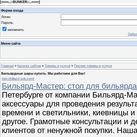
[
>>>>..::BUNKER::..<<<<
]
Форма входа
Логин:
Пароль:
запомнить
Забыл
Меню сайта
Главная
»
Каталог сайтов
»
Товары и услуги
»
Прочие товары и услуги
Бильярдные шары купить. Мы работаем для Вас!
http://billiard-spb.com/
Бильярд-Мастер: стол для бильярда
Петербурге от компании Бильярд-Ма
аксессуары для проведения результа
времени и светильники, киевницы и
другое. Грамотные консультации и 
клиентов от ненужной покупки. Наш