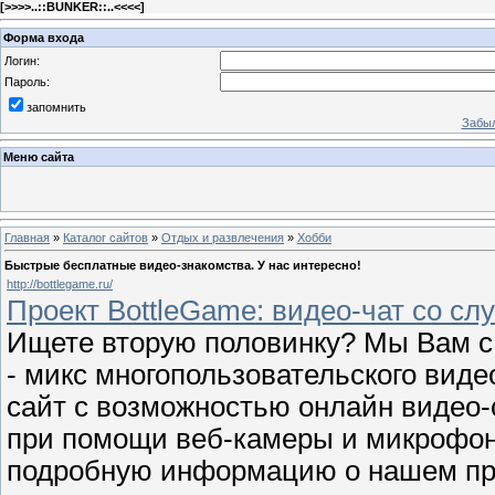
[
>>>>..::BUNKER::..<<<<
]
Форма входа
Логин:
Пароль:
запомнить
Забыл
Меню сайта
Главная
»
Каталог сайтов
»
Отдых и развлечения
»
Хобби
Быстрые бесплатные видео-знакомства. У нас интересно!
http://bottlegame.ru/
Проект BottleGame: видео-чат со сл
Ищете вторую половинку? Мы Вам с
- микс многопользовательского виде
сайт с возможностью онлайн видео
при помощи веб-камеры и микрофона
подробную информацию о нашем про