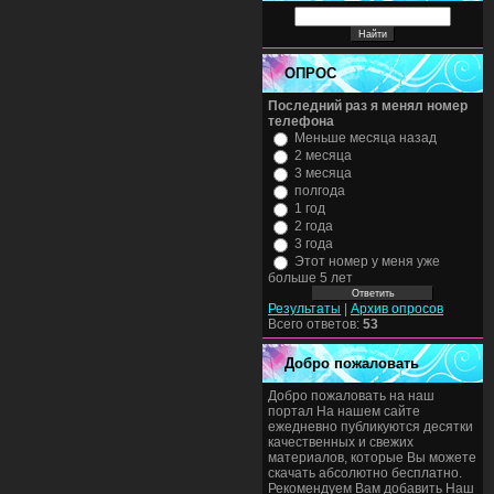
ОПРОС
Последний раз я менял номер
телефона
Меньше месяца назад
2 месяца
3 месяца
полгода
1 год
2 года
3 года
Этот номер у меня уже
больше 5 лет
Результаты
|
Архив опросов
Всего ответов:
53
Добро пожаловать
Добро пожаловать на наш
портал На нашем сайте
ежедневно публикуются десятки
качественных и свежих
материалов, которые Вы можете
скачать абсолютно бесплатно.
Рекомендуем Вам добавить Наш