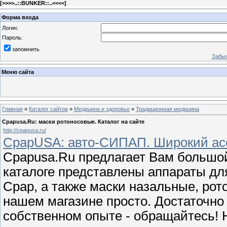
[
>>>>..::BUNKER::..<<<<
]
Форма входа
Логин:
Пароль:
запомнить
Забыл
Меню сайта
Главная
»
Каталог сайтов
»
Медицина и здоровье
»
Традиционная медицина
Cpapusa.Ru: маски ротоносовые. Каталог на сайте
http://cpapusa.ru/
CpapUSA: авто-СИПАП. Широкий асс
Cpapusa.Ru предлагает Вам большо
каталоге представлены аппараты для
Cpap, а также маски назальные, рот
нашем магазине просто. Достаточно 
собственном опыте - обращайтесь!