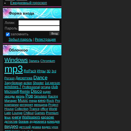
Ежедневный гороскоп
Форма входа
Логин:
Пароль:
запомнить
Забыл пароль
|
Регистрация
Облочкоо
Windows
Запись
Chromium
mp3
RePack
Игры
3D
3rd
Dance
Дискотека
Person
Зарубежная
action
Shooter
1st person
windows 7
club
Professional
гитара
Disco
Microsoft
Remix
super
Pop
звезды
жизнь
Simulator
Racing
Music
кино
Manager
mega
Rock
Pro
компании
интернет
женщина
Project
House
Collection
Trance
office
World
Latin
Lounge
Chillout
Games
Premium
книги
Wallpapers
караоке
linux
детектив
боевик
аудиокнига
комедия
видео
детский
драма
видео урок