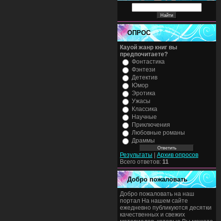
ОПРОС
Кауой жанр книг вы
предпочитаете?
Фонтастика
Фэнтези
Детектив
Юмор
Эротика
Ужасы
Классика
Научные
Приключения
Любовные романы
Драммы
Результаты
|
Архив опросов
Всего ответов:
11
Добро пожаловать
Добро пожаловать на наш
портал На нашем сайте
ежедневно публикуются десятки
качественных и свежих