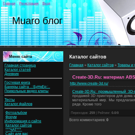
Главная
Регистрация
Вход
Muaro блог
Меню сайта
Каталог сайтов
Главная
»
Каталог сайтов
»
Товары и 
Главная страница
Каталог статей
Дневник
Create-3D.Ru: материал ABS
Гостевая книга
http://www.create-3d.ru/
Банеры сайта ..::БуНкЕр::..
Прикольные видео клипы
Create-3D.Ru: промышленный 3D-
продажей 3D принтеров для дома и
Тесты
материальный мир. Мы предлагае
Каталог файлов
ряде. Кроме того
Фотоальбом
Переходов
:
259
|
Рейтинг
:
0.0
/
0
Форум
Всего комментариев
:
0
Информация о сайте
Каталог сайтов
***ЧАТ***
Сайт для вас