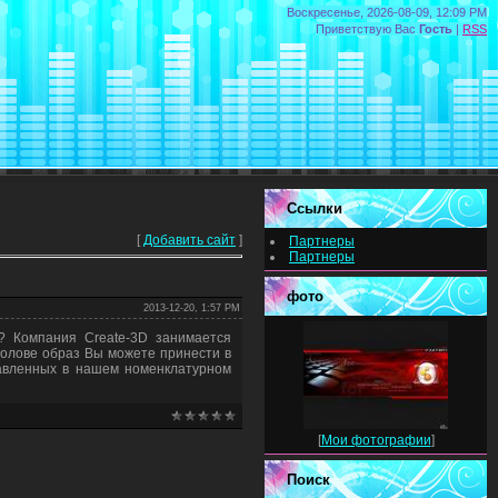
Воскресенье, 2026-08-09, 12:09 PM
Приветствую Вас
Гость
|
RSS
Ссылки
[
Добавить сайт
]
Партнеры
Партнеры
фото
2013-12-20, 1:57 PM
? Компания Create-3D занимается
голове образ Вы можете принести в
авленных в нашем номенклатурном
[
Мои фотографии
]
Поиск