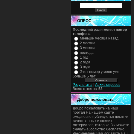
ОПРОС
Последний раз я менял номер
телефона
Меньше месяца назад
2 месяца
3 месяца
полгода
1 год
2 года
3 года
Этот номер у меня уже
больше 5 лет
Результаты
|
Архив опросов
Всего ответов:
53
Добро пожаловать
Добро пожаловать на наш
портал На нашем сайте
ежедневно публикуются десятки
качественных и свежих
материалов, которые Вы можете
скачать абсолютно бесплатно.
Рекомендуем Вам добавить Наш