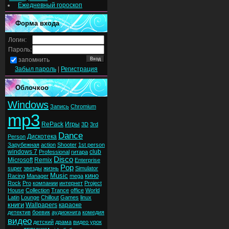
Ежедневный гороскоп
Форма входа
Логин:
Пароль:
запомнить
Забыл пароль
|
Регистрация
Облочкоо
Windows
Запись
Chromium
mp3
RePack
Игры
3D
3rd
Dance
Дискотека
Person
Зарубежная
action
Shooter
1st person
windows 7
club
Professional
гитара
Disco
Microsoft
Remix
Enterprise
Pop
super
звезды
жизнь
Simulator
Music
кино
Racing
Manager
mega
Rock
Pro
компании
интернет
Project
House
Collection
Trance
office
World
Latin
Lounge
Chillout
Games
linux
книги
Wallpapers
караоке
детектив
боевик
аудиокнига
комедия
видео
детский
драма
видео урок