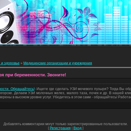
 и здоровье
»
Медицинские организации и учреждения
я при беременности. Звоните!
ности. Обращайтесь!
- Ищете где сделать УЗИ мочевого пузыря? Тогда Вы об
ятигорске. Делаем УЗИ молочных желез, малого таза, почек и др. В нашей к
ерены в высоком уровне услуг. Убедитесь в этом сами - обращайтесь! Работа
Добавлять комментарии могут только зарегистрированные пользователи.
[
Регистрация
|
Вход
]