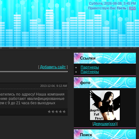
Суббота, 2026-08-08, 3:45 PM
Приветствую Вас
Гость
|
RSS
Ссылки
[
Добавить сайт
]
Партнеры
Партнеры
фото
2013-12-04, 9:12 AM
ратились по адресу! Наша компания
линике работают квалифицированные
ем с 9 до 21 часа без выходных
[
Девушки(xxx)
]
Поиск