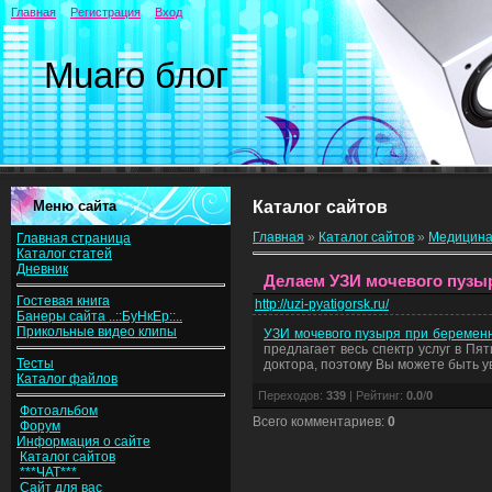
Главная
Регистрация
Вход
Muaro блог
Меню сайта
Каталог сайтов
Главная
»
Каталог сайтов
»
Медицина
Главная страница
Каталог статей
Дневник
Делаем УЗИ мочевого пузыр
Гостевая книга
http://uzi-pyatigorsk.ru/
Банеры сайта ..::БуНкЕр::..
Прикольные видео клипы
УЗИ мочевого пузыря при беремен
предлагает весь спектр услуг в П
Тесты
доктора, поэтому Вы можете быть ув
Каталог файлов
Переходов
:
339
|
Рейтинг
:
0.0
/
0
Фотоальбом
Всего комментариев
:
0
Форум
Информация о сайте
Каталог сайтов
***ЧАТ***
Сайт для вас