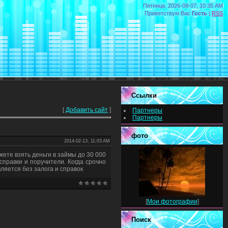
Пятница, 2026-08-07, 10:35 AM
Приветствую Вас
Гость
|
RSS
Ссылки
[
Добавить сайт
]
Партнеры
Партнеры
фото
2014-02-13, 11:03 AM
жете взять деньги в займы до 30 000
справки и поручители. Когда срочно
ляется без залога и справок
[
Мои фотографии
]
Поиск