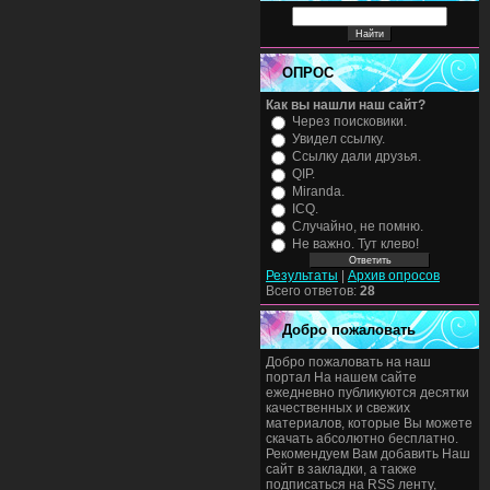
ОПРОС
Как вы нашли наш сайт?
Через поисковики.
Увидел ссылку.
Ссылку дали друзья.
QIP.
Miranda.
ICQ.
Случайно, не помню.
Не важно. Тут клево!
Результаты
|
Архив опросов
Всего ответов:
28
Добро пожаловать
Добро пожаловать на наш
портал На нашем сайте
ежедневно публикуются десятки
качественных и свежих
материалов, которые Вы можете
скачать абсолютно бесплатно.
Рекомендуем Вам добавить Наш
сайт в закладки, а также
подписаться на RSS ленту,