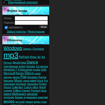
Ежедневный гороскоп
Форма входа
Логин:
Пароль:
запомнить
Забыл пароль
|
Регистрация
Облочкоо
Windows
Запись
Chromium
mp3
RePack
Игры
3D
3rd
Dance
Дискотека
Person
Зарубежная
action
Shooter
1st person
windows 7
club
Professional
гитара
Disco
Microsoft
Remix
super
Pop
звезды
жизнь
Simulator
Racing
Music
кино
Manager
mega
Rock
Pro
компании
интернет
женщина
Project
House
Collection
Trance
office
World
Lounge
Chillout
Games
Premium
linux
книги
Wallpapers
караоке
детектив
боевик
аудиокнига
комедия
видео
детский
драма
видео урок