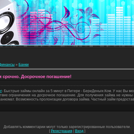
 финансы
»
Банки
м срочно. Досрочное погашение!
г
- Быстрые займы онлайн за 5 минут в Питере - БериДеньги.Ком. У нас Вы мо
ствие ограничения на досрочное погашение. Для получения займа не нужны 
 банкомат. Возможность пролонгации договора займа. Частный займ предостав
Добавлять комментарии могут только зарегистрированные пользователи.
[
Регистрация
|
Вход
]