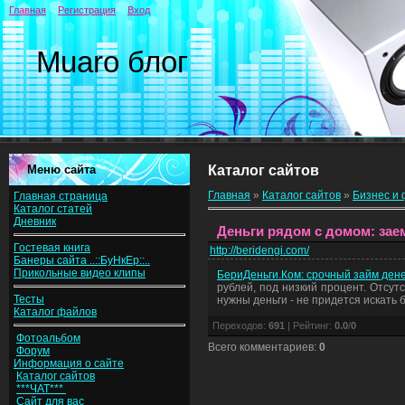
Главная
Регистрация
Вход
Muaro блог
Меню сайта
Каталог сайтов
Главная
»
Каталог сайтов
»
Бизнес и
Главная страница
Каталог статей
Дневник
Деньги рядом с домом: зае
Гостевая книга
http://beridengi.com/
Банеры сайта ..::БуНкЕр::..
Прикольные видео клипы
БериДеньги.Ком: срочный займ дене
рублей, под низкий процент. Отсут
Тесты
нужны деньги - не придется искать
Каталог файлов
Переходов
:
691
|
Рейтинг
:
0.0
/
0
Фотоальбом
Всего комментариев
:
0
Форум
Информация о сайте
Каталог сайтов
***ЧАТ***
Сайт для вас