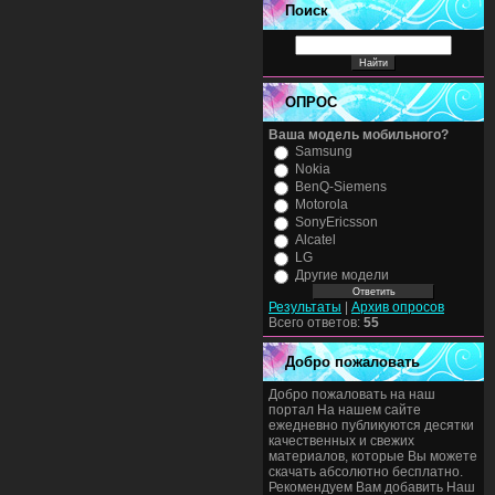
Поиск
ОПРОС
Ваша модель мобильного?
Samsung
Nokia
BenQ-Siemens
Motorola
SonyEricsson
Alcatel
LG
Другие модели
Результаты
|
Архив опросов
Всего ответов:
55
Добро пожаловать
Добро пожаловать на наш
портал На нашем сайте
ежедневно публикуются десятки
качественных и свежих
материалов, которые Вы можете
скачать абсолютно бесплатно.
Рекомендуем Вам добавить Наш