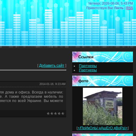
Четверг, 2026-08-06, 5:43 PM
Приветствую Вас
Гость
|
RSS
Ссылки
[
Добавить сайт
]
Партнеры
Партнеры
фото
2014-01-16, 9:23 AM
ля дома и офиса. Всегда в наличии:
е. А также предлагаем мебель по
ляется по всей Украине. Вы можете
[
+/ПрИкОлЫ нАшЕгО дВоРа\+
]