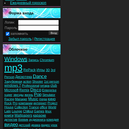
Ежедневный гороскоп
Форма входа
Логин:
Пароль:
запомнить
Забыл пароль
|
Регистрация
Облочкоо
Windows
Запись
Chromium
mp3
RePack
Игры
3D
3rd
Dance
Дискотека
Person
Зарубежная
action
Shooter
1st person
windows 7
club
Professional
гитара
Disco
Microsoft
Remix
Enterprise
Pop
super
звезды
жизнь
Simulator
Music
кино
Racing
Manager
mega
Rock
Pro
компании
интернет
Project
House
Collection
Trance
office
World
Latin
Lounge
Chillout
Games
linux
книги
Wallpapers
караоке
детектив
боевик
аудиокнига
комедия
видео
детский
драма
видео урок