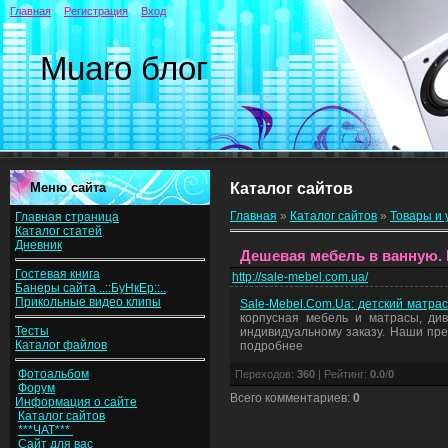
Главная
Регистрация
Вход
Muaro блог
Меню сайта
Каталог сайтов
Главная
»
Каталог сайтов
»
Товары и 
Главная страница
Каталог статей
Дневник
Дешевая мебель в ванную.
Гостевая книга
http://sale-mebel.com.ua/
Банеры сайта ..::БуНкЕр::..
Прикольные видео клипы
Sale-Mebel.Com.Ua: детский матра
корпусная мебель и матрасы, ди
Тесты
индивидуальному заказу. Наши пре
Каталог файлов
подробнее
Фотоальбом
Переходов
:
360
|
Рейтинг
:
0.0
/
0
Форум
Всего комментариев
:
0
Информация о сайте
Каталог сайтов
***ЧАТ***
Сайт для вас