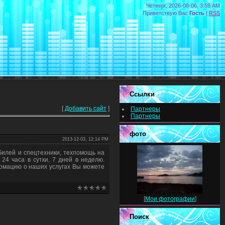
Четверг, 2026-08-06, 3:59 AM
Приветствую Вас
Гость
|
RSS
Ссылки
[
Добавить сайт
]
Партнеры
Партнеры
фото
2013-12-03, 12:14 PM
билей и спецтехники, техпомощь на
24 часа в сутки, 7 дней в неделю.
рмацию о наших услугах Вы можете
[
Мои фотографии
]
Поиск