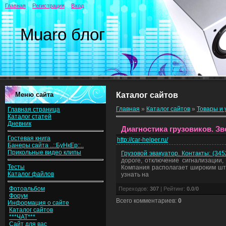
Главная
Регистрация
Вход
Muaro блог
Меню сайта
Каталог сайтов
Главная
»
Каталог сайтов
»
Товары и 
Главная страница
Каталог статей
Дневник
Диагностика грузовиков. Зв
Гостевая книга
http://car-helper.ru/
Банеры сайта ..::БуНкЕр::..
Прикольные видео клипы
Грузовой эвакуатор. Контакты: (34
дороге, отключение сигнализации,
Тесты
Компания располагает широким шт
Каталог файлов
узнать на
Фотоальбом
Переходов
:
307
|
Рейтинг
:
0.0
/
0
Форум
Всего комментариев
:
0
Информация о сайте
Каталог сайтов
***ЧАТ***
Сайт для вас