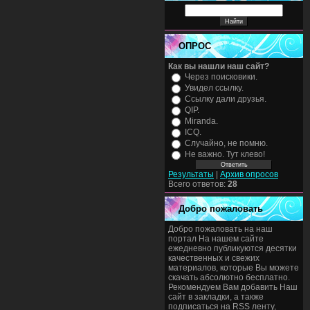
ОПРОС
Как вы нашли наш сайт?
Через поисковики.
Увидел ссылку.
Ссылку дали друзья.
QIP.
Miranda.
ICQ.
Случайно, не помню.
Не важно. Тут клево!
Результаты
|
Архив опросов
Всего ответов:
28
Добро пожаловать
Добро пожаловать на наш
портал На нашем сайте
ежедневно публикуются десятки
качественных и свежих
материалов, которые Вы можете
скачать абсолютно бесплатно.
Рекомендуем Вам добавить Наш
сайт в закладки, а также
подписаться на RSS ленту,