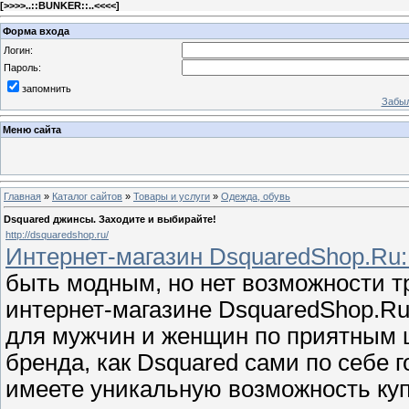
[
>>>>..::BUNKER::..<<<<
]
Форма входа
Логин:
Пароль:
запомнить
Забыл
Меню сайта
Главная
»
Каталог сайтов
»
Товары и услуги
»
Одежда, обувь
Dsquared джинсы. Заходите и выбирайте!
http://dsquaredshop.ru/
Интернет-магазин DsquaredShop.Ru:
быть модным, но нет возможности т
интернет-магазине DsquaredShop.Ru
для мужчин и женщин по приятным ц
бренда, как Dsquared сами по себе г
имеете уникальную возможность ку