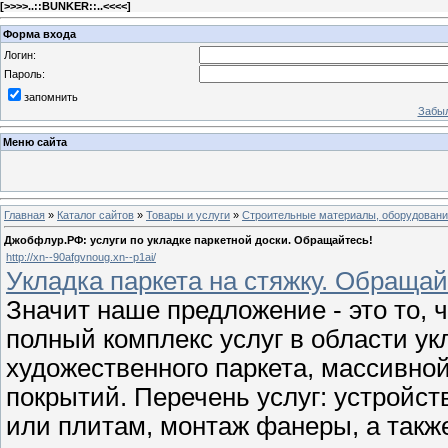
[
>>>>..::BUNKER::..<<<<
]
Форма входа
Логин:
Пароль:
запомнить
Забыл
Меню сайта
Главная
»
Каталог сайтов
»
Товары и услуги
»
Строительные материалы, оборудован
Джобфлур.РФ: услуги по укладке паркетной доски. Обращайтесь!
http://xn--90afgvnoug.xn--p1ai/
Укладка паркета на стяжку. Обращай
Значит наше предложение - это то,
полный комплекс услуг в области ук
художественного паркета, массивной
покрытий. Перечень услуг: устройст
или плитам, монтаж фанеры, а такж