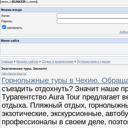
[
>>>>..::BUNKER::..<<<<
]
Форма входа
Логин:
Пароль:
запомнить
Забыл
Меню сайта
Главная
»
Каталог сайтов
»
Отдых и развлечения
»
Путешествия и туризм
Экзотические туры. Звоните!
http://aura-tour.ru/
Горнолыжные туры в Чехию. Обраща
съездить отдохнуть? Значит наше пр
Турагентство Aura Tour предлагает в
отдыха. Пляжный отдых, горнолыжны
экзотические, экскурсионные, автобу
профессионалы в своем деле, поэто