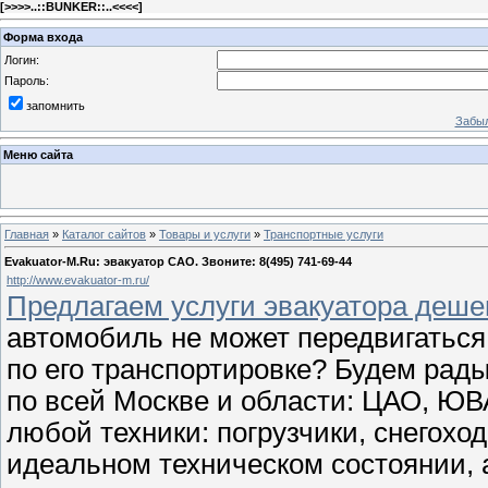
[
>>>>..::BUNKER::..<<<<
]
Форма входа
Логин:
Пароль:
запомнить
Забыл
Меню сайта
Главная
»
Каталог сайтов
»
Товары и услуги
»
Транспортные услуги
Evakuator-M.Ru: эвакуатор САО. Звоните: 8(495) 741-69-44
http://www.evakuator-m.ru/
Предлагаем услуги эвакуатора деш
автомобиль не может передвигатьс
по его транспортировке? Будем рад
по всей Москве и области: ЦАО, ЮВ
любой техники: погрузчики, снегохо
идеальном техническом состоянии, а