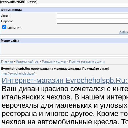
[
>>>>..::BUNKER::..<<<<
]
Форма входа
Логин:
Пароль:
запомнить
Забыл
Меню сайта
Главная
»
Каталог сайтов
»
Товары и услуги
»
Прочие товары и услуги
Evrocheholspb.Ru: еврочехлы на угловые диваны. Покупайте у нас!
http://evrocheholspb.ru/
Интернет-магазин Evrocheholspb.Ru
Ваш диван красиво сочетался с инт
итальянских чехлов. В нашем интер
еврочехлы для маленьких и угловых 
ресторана и многое другое. Кроме т
чехлов на автомобильные кресла. Т