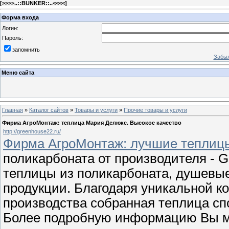
[
>>>>..::BUNKER::..<<<<
]
Форма входа
Логин:
Пароль:
запомнить
Забыл
Меню сайта
Главная
»
Каталог сайтов
»
Товары и услуги
»
Прочие товары и услуги
Фирма АгроМонтаж: теплица Мария Делюкс. Высокое качество
http://greenhouse22.ru/
Фирма АгроМонтаж: лучшие теплиц
поликарбоната от производителя - 
теплицы из поликарбоната, душевые
продукции. Благодаря уникальной к
производства собранная теплица сп
Более подробную информацию Вы мо