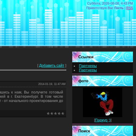
Суббота, 2026-08-08, 4:43 PM
Приветствую Вас
Гость
|
RSS
Ссылки
[
Добавить сайт
]
Партнеры
Партнеры
фото
2014-01-19, 11:47 AM
вшись к нам, Вы получите готовый
ей в г. Екатеринбург. В том числе
 - от начального проектирования до
[
Паркур ;)
]
Поиск