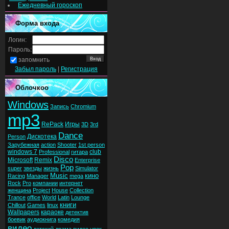
Ежедневный гороскоп
Форма входа
Логин:
Пароль:
запомнить
Забыл пароль
|
Регистрация
Облочкоо
Windows
Запись
Chromium
mp3
RePack
Игры
3D
3rd
Dance
Дискотека
Person
Зарубежная
action
Shooter
1st person
windows 7
club
Professional
гитара
Disco
Microsoft
Remix
Enterprise
Pop
super
звезды
жизнь
Simulator
Music
кино
Racing
Manager
mega
Rock
Pro
компании
интернет
женщина
Project
House
Collection
Trance
office
World
Latin
Lounge
книги
Chillout
Games
linux
Wallpapers
караоке
детектив
боевик
аудиокнига
комедия
видео