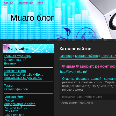
Главная
Регистрация
Вход
Muaro блог
Меню сайта
Каталог сайтов
Главная
»
Каталог сайтов
»
Товары и 
Главная страница
Каталог статей
Дневник
Фирма Фаворит: ремонт офи
Гостевая книга
http://favorit-ekb.ru/
Банеры сайта ..::БуНкЕр::..
Прикольные видео клипы
Отделка фасадов зданий, дополни
результат в сжатые сроки! Фирма 
Тесты
осуществляем отделку домов, отдел
Каталог файлов
готового дома
Фотоальбом
Переходов
:
348
|
Рейтинг
:
0.0
/
0
Форум
Всего комментариев
:
0
Информация о сайте
Каталог сайтов
***ЧАТ***
Сайт для вас