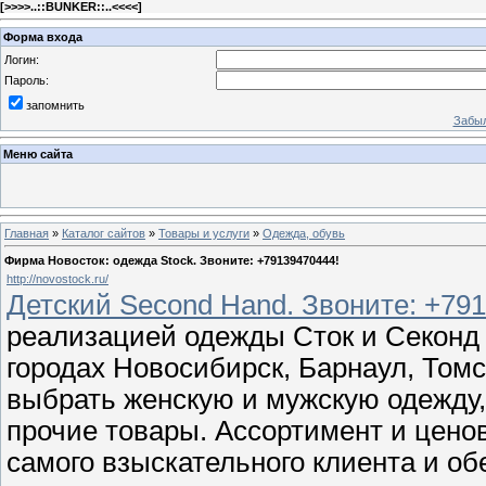
[
>>>>..::BUNKER::..<<<<
]
Форма входа
Логин:
Пароль:
запомнить
Забыл
Меню сайта
Главная
»
Каталог сайтов
»
Товары и услуги
»
Одежда, обувь
Фирма Новосток: одежда Stock. Звоните: +79139470444!
http://novostock.ru/
Детский Second Hand. Звоните: +79
реализацией одежды Сток и Секонд
городах Новосибирск, Барнаул, Том
выбрать женскую и мужскую одежду,
прочие товары. Ассортимент и цено
самого взыскательного клиента и о