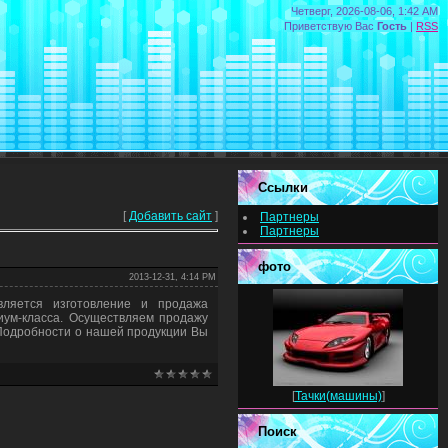
Четверг, 2026-08-06, 1:42 AM
Приветствую Вас
Гость
|
RSS
Ссылки
[
Добавить сайт
]
Партнеры
Партнеры
фото
2013-12-31, 4:14 PM
ляется изготовление и продажа
миум-класса. Осуществляем продажу
 Подробности о нашей продукции Вы
[
Тачки(машины)
]
Поиск