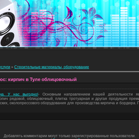
услуги
»
Строительные материалы, оборудование
с: кирпич в Туле облицовочный
ча. У нас выгодно!
- Основным направлением нашей деятельности яв
рпич рядовой, облицовочный, плитка тротуарная и другая продукция пре
еских, околопрессового оборудования для производства кирпича и бордюра.
Добавлять комментарии могут только зарегистрированные пользователи.