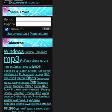
Ежедневный гороскоп
Форма входа
Логин:
Пароль:
запомнить
Забыл пароль
|
Регистрация
Облочкоо
Windows
Запись
Chromium
mp3
RePack
Игры
3D
3rd
Dance
Дискотека
Person
Зарубежная
action
Shooter
1st person
windows 7
club
Professional
гитара
Disco
Microsoft
Remix
Enterprise
Pop
super
звезды
жизнь
Simulator
Music
кино
Racing
Manager
mega
Rock
Pro
компании
интернет
Project
House
Collection
Trance
office
World
Lounge
Chillout
Games
Premium
linux
книги
Wallpapers
караоке
детектив
боевик
аудиокнига
комедия
видео
детский
драма
видео урок