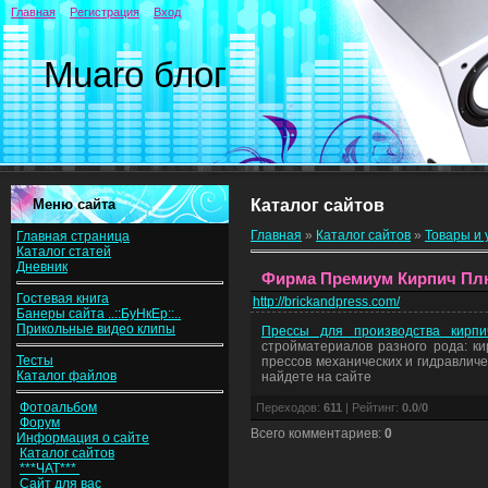
Главная
Регистрация
Вход
Muaro блог
Меню сайта
Каталог сайтов
Главная
»
Каталог сайтов
»
Товары и 
Главная страница
Каталог статей
Дневник
Фирма Премиум Кирпич Плю
Гостевая книга
http://brickandpress.com/
Банеры сайта ..::БуНкЕр::..
Прикольные видео клипы
Прессы для производства кирпи
стройматериалов разного рода: ки
Тесты
прессов механических и гидравлич
Каталог файлов
найдете на сайте
Фотоальбом
Переходов
:
611
|
Рейтинг
:
0.0
/
0
Форум
Всего комментариев
:
0
Информация о сайте
Каталог сайтов
***ЧАТ***
Сайт для вас