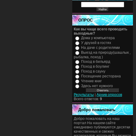
ОПРОС
Как вы чаще всего проводить
выходные?
Дома у компьютера
У друзей в гостях
На даче с родителями
Выезд на природу(шашлык ,
рыбалка, поход )
Поход в бильярд
Поход в боулинг
Поход в сауну
Посещение ресторана
Чтение книг
Здесь нет нужного
Результаты
|
Архив опросов
Всего ответов:
9
Добро пожаловать
Добро пожаловать на наш
портал На нашем сайте
ежедневно публикуются десятки
качественных и свежих
материалов, которые Вы можете