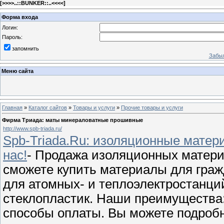
[
>>>>..::BUNKER::..<<<<
]
Форма входа
Логин:
Пароль:
запомнить
Забыл
Меню сайта
Главная
»
Каталог сайтов
»
Товары и услуги
»
Прочие товары и услуги
Фирма Триада: маты минераловатные прошивные
http://www.spb-triada.ru/
Spb-Triada.Ru: изоляционные матер
нас!
- Продажа изоляционных матери
сможете купить материалы для граж
для атомных- и теплоэлектростанций
стеклопластик. Наши преимущества:
способы оплаты. Вы можете подроб