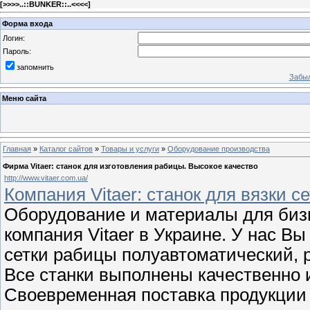
[
>>>>..::BUNKER::..<<<<
]
Форма входа
Логин:
Пароль:
запомнить
Забыл
Меню сайта
Главная
»
Каталог сайтов
»
Товары и услуги
»
Оборудование производства
Фирма Vitaer: станок для изготовления рабицы. Высокое качество
http://www.vitaer.com.ua/
Компания Vitaer: станок для вязки с
Оборудование и материалы для бизн
компания Vitaer в Украине. У нас В
сетки рабицы полуавтоматический, р
Все станки выполнены качественно 
Своевременная поставка продукци