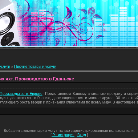
услуги
»
Прочие товары и услуги
х яхт. Производство в Гданьске
 Производство в Европе
- Представляем Вашему вниманию продажу и серви
ходят: доставка яхт в Россию, дооснащение яхт и многое другое. 30-ти летни
тляющего роста верфи и признания клиентами по всему миру. В настоящее вр
Добавлять комментарии могут только зарегистрированные пользователи.
[
Регистрация
|
Вход
]