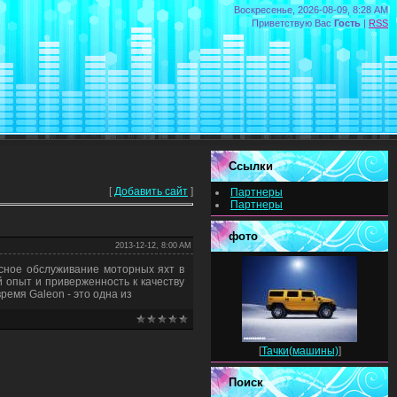
Воскресенье, 2026-08-09, 8:28 AM
Приветствую Вас
Гость
|
RSS
Ссылки
[
Добавить сайт
]
Партнеры
Партнеры
фото
2013-12-12, 8:00 AM
сное обслуживание моторных яхт в
й опыт и приверженность к качеству
емя Galeon - это одна из
[
Тачки(машины)
]
Поиск