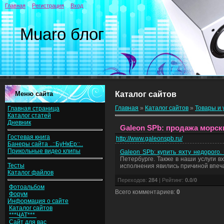
Главная
Регистрация
Вход
Muaro блог
Меню сайта
Каталог сайтов
Главная
»
Каталог сайтов
»
Товары и 
Главная страница
Каталог статей
Дневник
Galeon SPb: продажа морски
Гостевая книга
http://www.galeonspb.ru/
Банеры сайта ..::БуНкЕр::..
Прикольные видео клипы
Galeon SPb: купить яхту недорого.
Петербурге. Также в наши услуги в
Тесты
исполнения явились причиной впеча
Каталог файлов
Переходов
:
284
|
Рейтинг
:
0.0
/
0
Фотоальбом
Всего комментариев
:
0
Форум
Информация о сайте
Каталог сайтов
***ЧАТ***
Сайт для вас