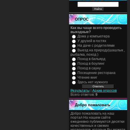
ОПРОС
Как вы чаще всего проводить
выходные?
Дома у компьютера
У друзей в гостях
На даче с родителями
Выезд на природу(шашлык ,
рыбалка, поход )
Поход в бильярд
Поход в боулинг
Поход в сауну
Посещение ресторана
Чтение книг
Здесь нет нужного
Результаты
|
Архив опросов
Всего ответов:
9
Добро пожаловать
Добро пожаловать на наш
портал На нашем сайте
ежедневно публикуются десятки
качественных и свежих
материалов, которые Вы можете