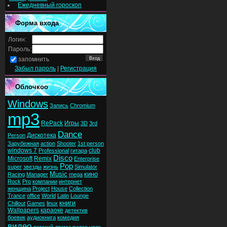
Ежедневный гороскоп
Форма входа
Логин:
Пароль:
запомнить
Забыл пароль
|
Регистрация
Облочкоо
Windows
Запись
Chromium
mp3
RePack
Игры
3D
3rd
Dance
Дискотека
Person
Зарубежная
action
Shooter
1st person
windows 7
club
Professional
гитара
Disco
Microsoft
Remix
Enterprise
Pop
super
звезды
жизнь
Simulator
Music
кино
Racing
Manager
mega
Rock
Pro
компании
интернет
женщина
Project
House
Collection
Trance
office
World
Latin
Lounge
книги
Chillout
Games
linux
Wallpapers
караоке
детектив
боевик
аудиокнига
комедия
видео