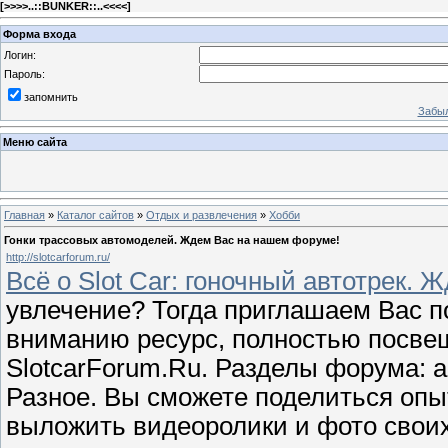
[
>>>>..::BUNKER::..<<<<
]
Форма входа
Логин:
Пароль:
запомнить
Забыл
Меню сайта
Главная
»
Каталог сайтов
»
Отдых и развлечения
»
Хобби
Гонки трассовых автомоделей. Ждем Вас на нашем форуме!
http://slotcarforum.ru/
Всё о Slot Car: гоночный автотрек. 
увлечение? Тогда приглашаем Вас 
вниманию ресурс, полностью посве
SlotcarForum.Ru. Разделы форума: а
Разное. Вы сможете поделиться опы
выложить видеоролики и фото свои