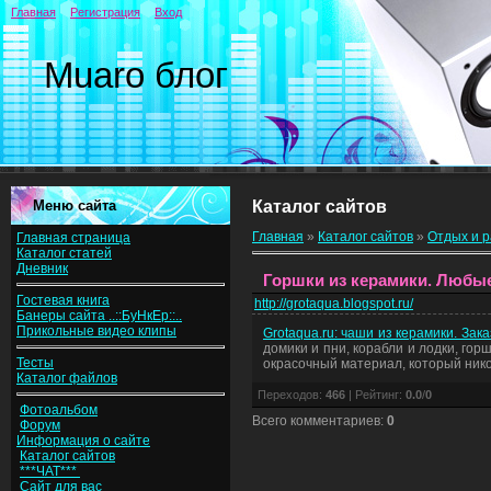
Главная
Регистрация
Вход
Muaro блог
Меню сайта
Каталог сайтов
Главная
»
Каталог сайтов
»
Отдых и 
Главная страница
Каталог статей
Дневник
Горшки из керамики. Любы
Гостевая книга
http://grotaqua.blogspot.ru/
Банеры сайта ..::БуНкЕр::..
Прикольные видео клипы
Grotaqua.ru: чаши из керамики. Зак
домики и пни, корабли и лодки, го
Тесты
окрасочный материал, который нико
Каталог файлов
Переходов
:
466
|
Рейтинг
:
0.0
/
0
Фотоальбом
Всего комментариев
:
0
Форум
Информация о сайте
Каталог сайтов
***ЧАТ***
Сайт для вас