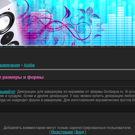
развлечения
»
Хобби
е размеры и формы
азывайте!
- Декорации для аквариума из керамики от фирмы Grotaqua.ru. В а
ршки и сундуки, бочки и другие декорации. У нас можно купить декорации люб
гда не навредит фауне в аквариуме. Для изготовления керамических гротов б
Добавлять комментарии могут только зарегистрированные пользователи.
[
Регистрация
|
Вход
]