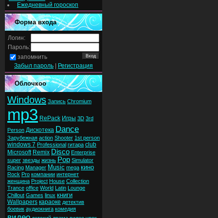
Ежедневный гороскоп
Форма входа
Логин:
Пароль:
запомнить
Забыл пароль
|
Регистрация
Облочкоо
Windows
Запись
Chromium
mp3
RePack
Игры
3D
3rd
Dance
Дискотека
Person
Зарубежная
action
Shooter
1st person
windows 7
club
Professional
гитара
Disco
Microsoft
Remix
Enterprise
Pop
super
звезды
жизнь
Simulator
Music
кино
Racing
Manager
mega
Rock
Pro
компании
интернет
женщина
Project
House
Collection
Trance
office
World
Latin
Lounge
книги
Chillout
Games
linux
Wallpapers
караоке
детектив
боевик
аудиокнига
комедия
видео