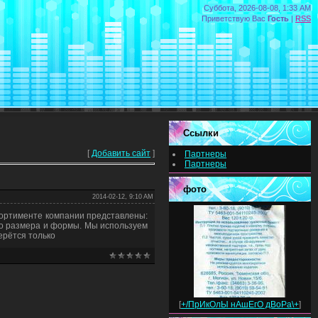
Суббота, 2026-08-08, 1:33 AM
Приветствую Вас
Гость
|
RSS
Ссылки
[
Добавить сайт
]
Партнеры
Партнеры
фото
2014-02-12, 9:10 AM
ссортименте компании представлены:
ого размера и формы. Мы используем
ерётся только
[
+/ПрИкОлЫ нАшЕгО дВоРа\+
]