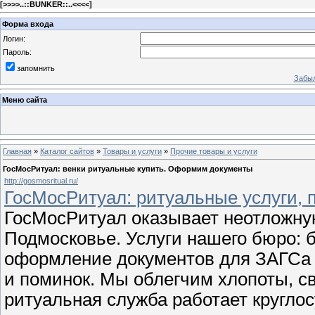
[
>>>>..::BUNKER::..<<<<
]
Форма входа
Логин:
Пароль:
запомнить
Забыл
Меню сайта
Главная
»
Каталог сайтов
»
Товары и услуги
»
Прочие товары и услуги
ГосМосРитуал: венки ритуальные купить. Оформим документы
http://gosmosritual.ru/
ГосМосРитуал: ритуальные услуги, 
ГосМосРитуал оказывает неотложну
Подмосковье. Услуги нашего бюро: б
оформление документов для ЗАГСа 
и поминок. Мы облегчим хлопоты, с
ритуальная служба работает кругло