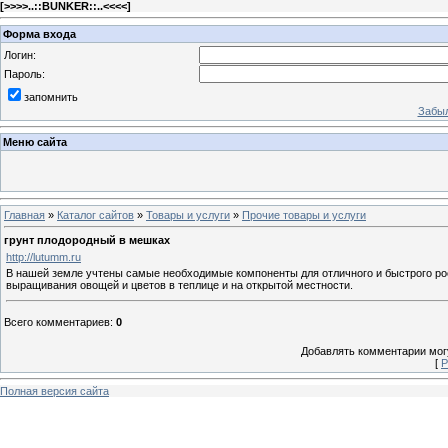
[
>>>>..::BUNKER::..<<<<
]
Форма входа
Логин:
Пароль:
запомнить
Забыл
Меню сайта
Главная
»
Каталог сайтов
»
Товары и услуги
»
Прочие товары и услуги
грунт плодородный в мешках
http://lutumm.ru
В нашей земле учтены самые необходимые компоненты для отличного и быстрого рос
выращивания овощей и цветов в теплице и на открытой местности.
Всего комментариев
:
0
Добавлять комментарии могу
[
Р
Полная версия сайта