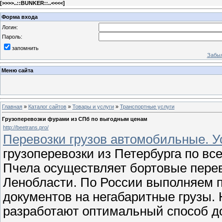
[
>>>>..::BUNKER::..<<<<
]
Форма входа
Логин:
Пароль:
запомнить
Забыл
Меню сайта
Главная
»
Каталог сайтов
»
Товары и услуги
»
Транспортные услуги
Грузоперевозки фурами из СПб по выгодным ценам
http://beetrans.pro/
Перевозки грузов автомобильные. У
грузоперевозки из Петербурга по вс
Пчела осуществляет бортовые перев
Ленобласти. По России выполняем 
документов на негабаритные грузы.
разработают оптимальный способ д