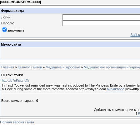
[
>>>>..::BUNKER::..<<<<
]
Форма входа
Логин:
Пароль:
запомнить
Забыл
Меню сайта
Главная
»
Каталог сайтов
»
Медицина и здоровье
»
Медицинские организации и учреж
Hi Trix! You’v
http://b7nKpxcID5
Hi Trix! You’ve just reminded me–I was first introduced to The Princess Bride by a benilwrlsi
his eye during some of the more romantic scenes! http://xshysa.com
bvajdkbono
[link=http
Всего комментариев
:
0
Добавлять комментарии могу
[
Р
Полная версия сайта