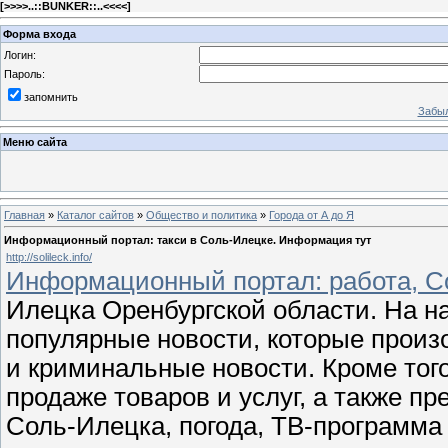
[
>>>>..::BUNKER::..<<<<
]
Форма входа
Логин:
Пароль:
запомнить
Забыл
Меню сайта
Главная
»
Каталог сайтов
»
Общество и политика
»
Города от А до Я
Информационный портал: такси в Соль-Илецке. Информация тут
http://solileck.info/
Информационный портал: работа, С
Илецка Оренбургской области. На н
популярные новости, которые произ
и криминальные новости. Кроме того
продаже товаров и услуг, а также п
Соль-Илецка, погода, ТВ-программа 