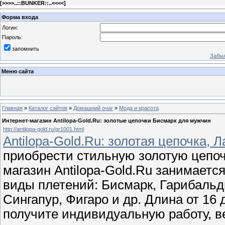
[
>>>>..::BUNKER::..<<<<
]
Форма входа
Логин:
Пароль:
запомнить
Забыл
Меню сайта
Главная
»
Каталог сайтов
»
Домашний очаг
»
Мода и красота
Интернет-магазин Antilopa-Gold.Ru: золотые цепочки Бисмарк для мужчин
http://antilopa-gold.ru/gr1001.html
Antilopa-Gold.Ru: золотая цепочка, 
приобрести стильную золотую цепо
магазин Antilopa-Gold.Ru занимаетс
виды плетений: Бисмарк, Гарибальд
Сингапур, Фигаро и др. Длина от 16 
получите индивидуальную работу, в