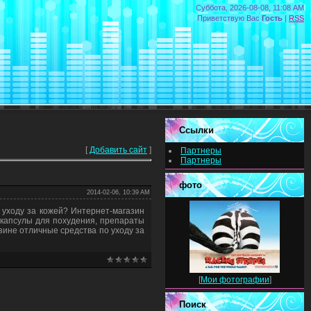
Суббота, 2026-08-08, 11:08 AM
Приветствую Вас
Гость
|
RSS
Ссылки
[
Добавить сайт
]
Партнеры
Партнеры
фото
2014-02-06, 10:39 AM
 уходу за кожей? Интернет-магазин
 капсулы для похудения, препараты
зине отличные средства по уходу за
[
Мои фотографии
]
Поиск