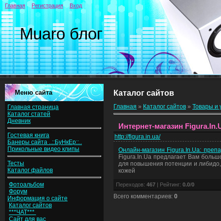
Главная
Регистрация
Вход
Muaro блог
Меню сайта
Каталог сайтов
Главная
»
Каталог сайтов
»
Товары и 
Главная страница
Каталог статей
Дневник
Интернет-магазин Figura.I
Гостевая книга
http://figura.in.ua/
Банеры сайта ..::БуНкЕр::..
Прикольные видео клипы
Онлайн-магазин Figura.In.Ua: пре
Figura.In.Ua предлагает Вам боль
Тесты
для повышения потенции и либидо, 
Каталог файлов
кожей
Фотоальбом
Переходов
:
467
|
Рейтинг
:
0.0
/
0
Форум
Всего комментариев
:
0
Информация о сайте
Каталог сайтов
***ЧАТ***
Сайт для вас