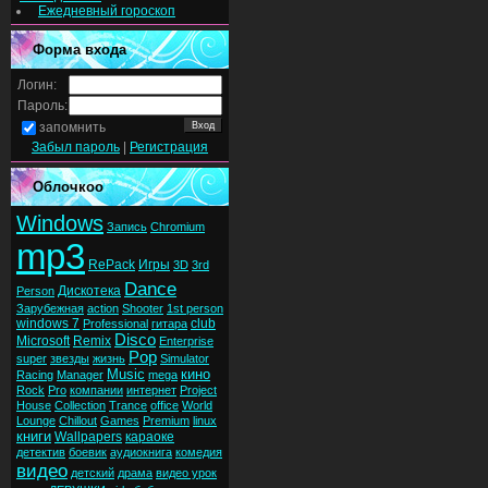
Ежедневный гороскоп
Форма входа
Логин:
Пароль:
запомнить
Забыл пароль
|
Регистрация
Облочкоо
Windows
Запись
Chromium
mp3
RePack
Игры
3D
3rd
Dance
Дискотека
Person
Зарубежная
action
Shooter
1st person
windows 7
club
Professional
гитара
Disco
Microsoft
Remix
Enterprise
Pop
super
звезды
жизнь
Simulator
Music
кино
Racing
Manager
mega
Rock
Pro
компании
интернет
Project
House
Collection
Trance
office
World
Lounge
Chillout
Games
Premium
linux
книги
Wallpapers
караоке
детектив
боевик
аудиокнига
комедия
видео
детский
драма
видео урок