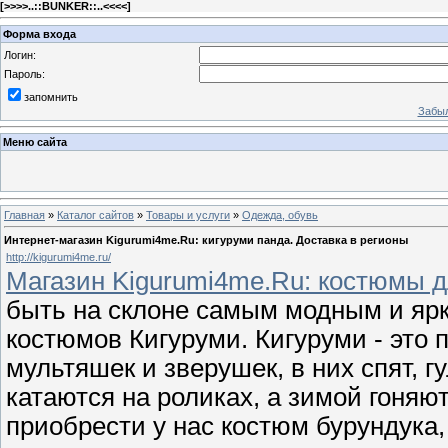
[
>>>>..::BUNKER::..<<<<
]
Форма входа
Логин:
Пароль:
запомнить
Забыл
Меню сайта
Главная
»
Каталог сайтов
»
Товары и услуги
»
Одежда, обувь
Интернет-магазин Kigurumi4me.Ru: кигуруми панда. Доставка в регионы
http://kigurumi4me.ru/
Магазин Kigurumi4me.Ru: костюмы д
быть на склоне самым модным и яр
костюмов Кигуруми. Кигуруми - эт
мультяшек и зверушек, в них спят, г
катаются на роликах, а зимой гоняю
приобрести у нас костюм бурундука,