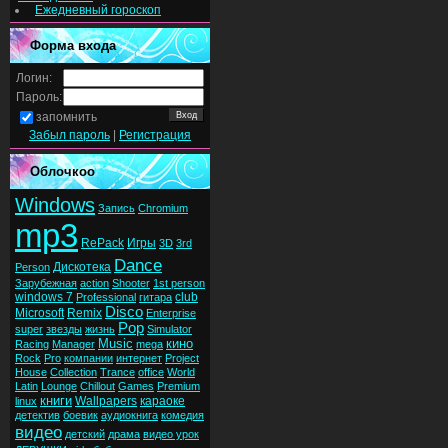
Ежедневный гороскоп
Форма входа
Логин:
Пароль:
запомнить
Забыл пароль
|
Регистрация
Облочкоо
Windows
Запись
Chromium
mp3
RePack
Игры
3D
3rd
Dance
Дискотека
Person
Зарубежная
action
Shooter
1st person
windows 7
club
Professional
гитара
Disco
Microsoft
Remix
Enterprise
Pop
super
звезды
жизнь
Simulator
Music
кино
Racing
Manager
mega
Rock
Pro
компании
интернет
Project
House
Collection
Trance
office
World
Latin
Lounge
Chillout
Games
Premium
книги
Wallpapers
караоке
linux
детектив
боевик
аудиокнига
комедия
видео
детский
драма
видео урок