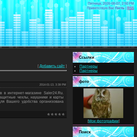
Пятница, 2026-08-07, 2:50 PM
Приветствую Вас
Гость
|
RSS
Ссылки
[
Добавить сайт
]
Партнеры
Партнеры
фото
2014-01-13, 3:39 PM
 в интернет-магазине Saler24.Ru.
защитные чехлы, наушники и карты
Для Вашего удобства организована
[
Мои фотографии
]
Поиск