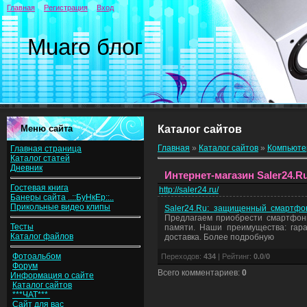
Главная
Регистрация
Вход
Muaro блог
Меню сайта
Каталог сайтов
Главная
»
Каталог сайтов
»
Компьют
Главная страница
Каталог статей
Дневник
Интернет-магазин Saler24.
Гостевая книга
http://saler24.ru/
Банеры сайта ..::БуНкЕр::..
Прикольные видео клипы
Saler24.Ru: защищенный смартфон
Предлагаем приобрести смартфоны
Тесты
памяти. Наши преимущества: гара
Каталог файлов
доставка. Более подробную
Фотоальбом
Переходов
:
434
|
Рейтинг
:
0.0
/
0
Форум
Всего комментариев
:
0
Информация о сайте
Каталог сайтов
***ЧАТ***
Сайт для вас