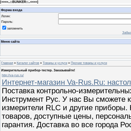
[
>>>>..::BUNKER::..<<<<
]
Форма входа
Логин:
Пароль:
запомнить
Забыл
Меню сайта
Главная
»
Каталог сайтов
»
Товары и услуги
»
Прочие товары и услуги
Измерительный прибор-тестер. Заказывайте!
http://va-rus.ru/
Интернет-магазин Va-Rus.Ru: настол
Поставка контрольно-измерительных
Инструмент Рус. У нас Вы сможете к
измерители RLC и другие приборы.
товаров, доступные цены, персонал
гарантия. Доставка во все города Р