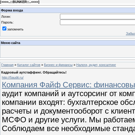
[
>>>>..::BUNKER::..<<<<
]
Форма входа
Логин:
Пароль:
запомнить
Забыл
Меню сайта
Главная
»
Каталог сайтов
»
Бизнес и финансы
»
Налоги, аудит, консалтинг
Кадровый аутстаффинг. Обращайтесь!
http://5audit.ru/
Компания Файф Сервис: финансовый
аудит компаний и аутсорсинг от ко
компании входят: бухгалтерское обс
расчеты и документооборот с клиент
МСФО и другие услуги. Мы работаем 
Соблюдаем все необходимые стандар