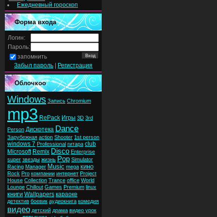
Ежедневный гороскоп
Форма входа
Логин:
Пароль:
запомнить
Забыл пароль
|
Регистрация
Облочкоо
Windows
Запись
Chromium
mp3
RePack
Игры
3D
3rd
Dance
Дискотека
Person
Зарубежная
action
Shooter
1st person
windows 7
club
Professional
гитара
Disco
Microsoft
Remix
Enterprise
Pop
super
звезды
жизнь
Simulator
Music
кино
Racing
Manager
mega
Rock
Pro
компании
интернет
Project
House
Collection
Trance
office
World
Lounge
Chillout
Games
Premium
linux
книги
Wallpapers
караоке
детектив
боевик
аудиокнига
комедия
видео
детский
драма
видео урок