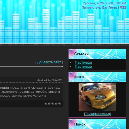
Суббота, 2026-08-08, 6:02 AM
Приветствую Вас
Гость
|
RSS
Ссылки
[
Добавить сайт
]
Партнеры
Партнеры
фото
2013-12-31, 6:22 AM
яндии предлагаем склады в аренду.
е хранение грузов, автомобильные и
 представительские услуги в
[
Тачки(машины)
]
Поиск