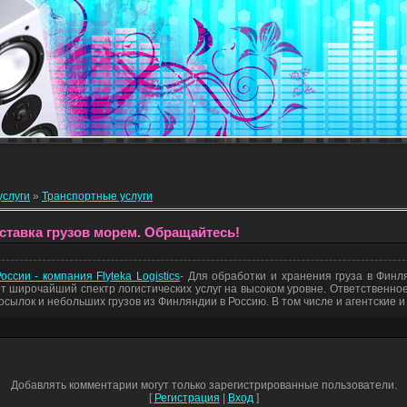
услуги
»
Транспортные услуги
оставка грузов морем. Обращайтесь!
ссии - компания Flyteka Logistics
- Для обработки и хранения груза в Финл
ает широчайший спектр логистических услуг на высоком уровне. Ответственно
осылок и небольших грузов из Финляндии в Россию. В том числе и агентские и
Добавлять комментарии могут только зарегистрированные пользователи.
[
Регистрация
|
Вход
]