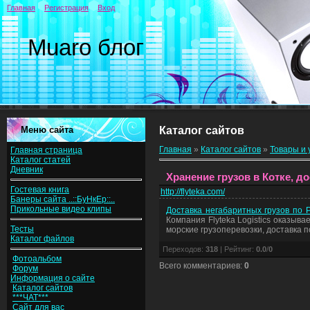
Главная
Регистрация
Вход
Muaro блог
Меню сайта
Каталог сайтов
Главная
»
Каталог сайтов
»
Товары и 
Главная страница
Каталог статей
Дневник
Хранение грузов в Котке, д
Гостевая книга
http://flyteka.com/
Банеры сайта ..::БуНкЕр::..
Прикольные видео клипы
Доставка негабаритных грузов по Ро
Компания Flyteka Logistics оказыв
Тесты
морские грузоперевозки, доставка п
Каталог файлов
Переходов
:
318
|
Рейтинг
:
0.0
/
0
Фотоальбом
Всего комментариев
:
0
Форум
Информация о сайте
Каталог сайтов
***ЧАТ***
Сайт для вас