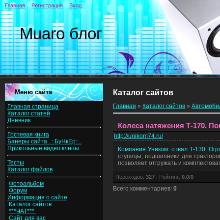
Главная
Регистрация
Вход
Muaro блог
Меню сайта
Каталог сайтов
Главная
»
Каталог сайтов
»
Автомоби
Главная страница
Каталог статей
Дневник
Колеса натяжения Т-170. Пок
Гостевая книга
http://unikom74.ru/
Банеры сайта ..::БуНкЕр::..
Прикольные видео клипы
Компания Уником: отвал Т-130. Ог
ступицы, подшипники для тракторов
Тесты
позволяет отгружать и комплектова
Каталог файлов
Переходов
:
327
|
Рейтинг
:
0.0
/
0
Фотоальбом
Всего комментариев
:
0
Форум
Информация о сайте
Каталог сайтов
***ЧАТ***
Сайт для вас