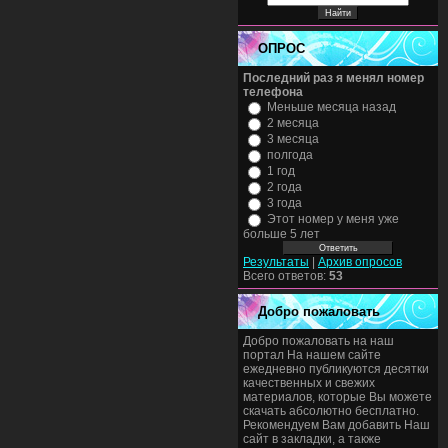
ОПРОС
Последний раз я менял номер
телефона
Меньше месяца назад
2 месяца
3 месяца
полгода
1 год
2 года
3 года
Этот номер у меня уже
больше 5 лет
Результаты
|
Архив опросов
Всего ответов:
53
Добро пожаловать
Добро пожаловать на наш
портал На нашем сайте
ежедневно публикуются десятки
качественных и свежих
материалов, которые Вы можете
скачать абсолютно бесплатно.
Рекомендуем Вам добавить Наш
сайт в закладки, а также