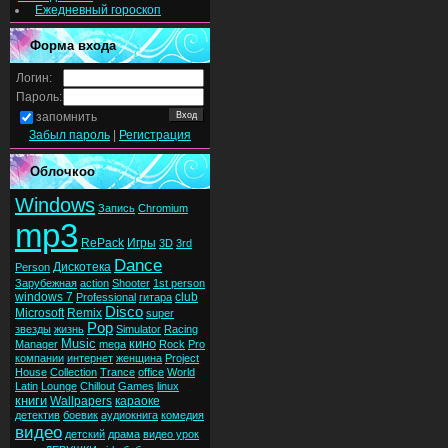
Ежедневный гороскоп
Форма входа
Логин:
Пароль:
запомнить
Забыл пароль
|
Регистрация
Облочкоо
Windows
Запись
Chromium
mp3
RePack
Игры
3D
3rd
Dance
Дискотека
Person
Зарубежная
action
Shooter
1st person
windows 7
club
Professional
гитара
Disco
Microsoft
Remix
super
Pop
звезды
жизнь
Simulator
Racing
Music
кино
Manager
mega
Rock
Pro
компании
интернет
женщина
Project
House
Collection
Trance
office
World
Latin
Lounge
Chillout
Games
linux
книги
Wallpapers
караоке
детектив
боевик
аудиокнига
комедия
видео
детский
драма
видео урок