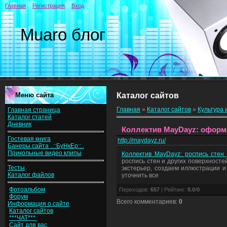
Главная
Регистрация
Вход
Muaro блог
Меню сайта
Каталог сайтов
Главная
»
Каталог сайтов
»
Культура 
Главная страница
Каталог статей
Дневник
Коллектив MayDayz: оформ
Гостевая книга
http://maydayz.ru/
Банеры сайта ..::БуНкЕр::..
Прикольные видео клипы
Коллектив MayDayz: роспись стен 
роспись стен и других поверхносте
Тесты
экстерьер, создаем иллюстрации и
Каталог файлов
уточнить все
Фотоальбом
Переходов
:
657
|
Рейтинг
:
0.0
/
0
Форум
Всего комментариев
:
0
Информация о сайте
Каталог сайтов
***ЧАТ***
Сайт для вас