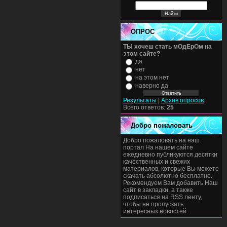
ОПРОС
ТЫ хочеш стать мОдЕрОм на
этом сайте?
да
нет
на этом нет
наверно да
Результаты
|
Архив опросов
Всего ответов:
25
Добро пожаловать
Добро пожаловать на наш
портал На нашем сайте
ежедневно публикуются десятки
качественных и свежих
материалов, которые Вы можете
скачать абсолютно бесплатно.
Рекомендуем Вам добавить Наш
сайт в закладки, а также
подписаться на RSS ленту,
чтобы не пропускать
интересных новостей.