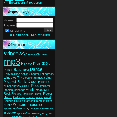
Ежедневный гороскоп
Форма входа
Логин:
Пароль:
запомнить
Забыл пароль
|
Регистрация
Облочкоо
Windows
Запись
Chromium
mp3
RePack
Игры
3D
3rd
Dance
Дискотека
Person
Зарубежная
action
Shooter
1st person
windows 7
club
Professional
гитара
Disco
Microsoft
Remix
Enterprise
Pop
super
звезды
жизнь
Simulator
Music
кино
Racing
Manager
mega
Rock
Pro
компании
интернет
Project
House
Collection
Trance
office
World
Lounge
Chillout
Games
Premium
linux
книги
Wallpapers
караоке
детектив
боевик
аудиокнига
комедия
видео
детский
драма
видео урок