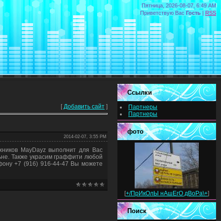
Пятница, 2026-08-07, 6:49 AM
Приветствую Вас
Гость
|
RSS
Ссылки
[
Добавить сайт
]
Партнеры
Партнеры
фото
2014-02-07, 3:55 PM
ожников MayDayz выполнит для Вас
льне. Также украсим граффити любой
фону +7 (916) 916-44-47 Вы можете
[
+/ПрИкОлЫ нАшЕгО дВоРа\+
]
Поиск