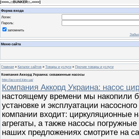
[
>>>>..::BUNKER::..<<<<
]
Форма входа
Логин:
Пароль:
запомнить
Забыл
Меню сайта
Главная
»
Каталог сайтов
»
Товары и услуги
»
Прочие товары и услуги
Компания Аккорд Украина: скважинные насосы
http://accord.kiev.ua/
Компания Аккорд Украина: насос ци
настоящему времени мы накопили бо
установке и эксплуатации насосного
компании входит: циркуляционные н
агрегаты, а также насосы погружные
наших предложениях смотрите на сай