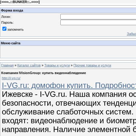
[
>>>>..::BUNKER::..<<<<
]
Форма входа
Логин:
Пароль:
запомнить
Забыл
Меню сайта
Главная
»
Каталог сайтов
»
Товары и услуги
»
Прочие товары и услуги
Компания IVisionGroup: купить видеонаблюдение
http://i-vg.ru/
I-VG.ru: домофон купить. Подробнос
Ижевске - I-VG.ru. Наша компания 
безопасности, отвечающих тенденци
обслуживание слаботочных систем.
входят: видеонаблюдение и биометр
направления. Наличие элементной б